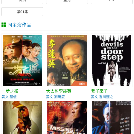
第01集
同主演作品
2014
1991
2000
一步之遙
大太監李蓮英
鬼子來了
姜文 葛優
姜文 劉曉慶
姜文 香川照之