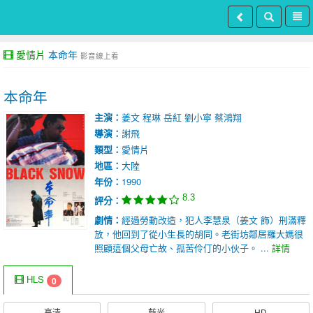
愛情片
本命年
影音線上看
本命年
主演：
姜文
程琳
岳紅
劉小寧
蔡鴻翔
導演：
謝飛
類型：
愛情片
地區：
大陸
年份：
1990
8.3
評分：
劇情：
經過勞動改造，犯人李慧泉（姜文 飾）刑滿釋
放，他回到了從小生長的胡同。老街坊鄰居羅大媽很
照顧這個父母亡故、孤苦伶仃的小伙子。 ...
詳情
HLS
0
高清
藍光
HD