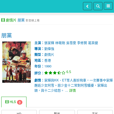
劇情片
朋黨
影音線上看
朋黨
主演：
張家輝
林敬剛
吳雪雯
李修賢
葛英健
導演：
劉偉強
類型：
劇情片
地區：
香港
年份：
1990
6.5
評分：
劇情：
家輝與KK、ET等人喜好飛車，一次賽事中家輝
邂逅少女阿雪。惡少金十二常對阿雪騷擾，家輝出
頭，與十二少結怨。 ...
詳情
HLS
0
HD
藍光
正片