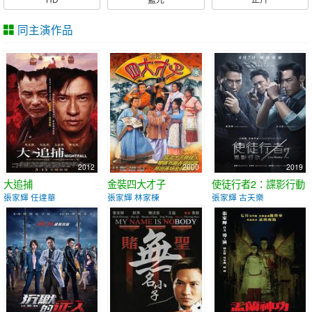
同主演作品
2012
2000
2019
大追捕
金裝四大才子
使徒行者2：諜影行動
張家輝 任達華
張家輝 林家棟
張家輝 古天樂