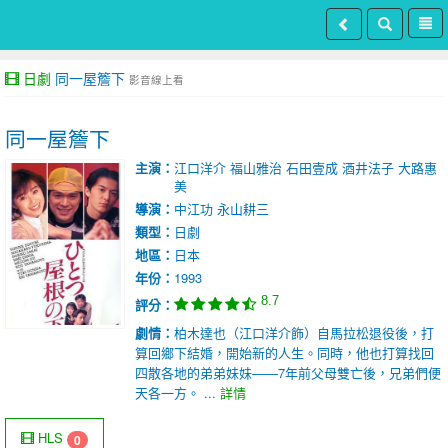
日劇
同一屋簷下
影音線上看
同一屋簷下
主演：
江口洋介
福山雅治
石田壹成
酒井法子
大路惠
美
導演：
中江功
永山耕三
類型：
日劇
地區：
日本
年份：
1993
8.7
評分：
劇情：
柏木達也（江口洋介飾）自馬拉松退役後，打
算回鄉下結婚，開始新的人生。同時，他也打算找回
四散各地的弟弟妹妹——7年前父母雙亡後，兄弟們便
天各一方。 ...
詳情
HLS
0