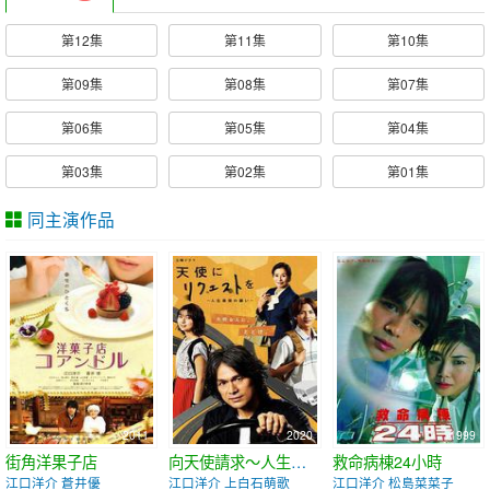
第12集
第11集
第10集
第09集
第08集
第07集
第06集
第05集
第04集
第03集
第02集
第01集
同主演作品
2011
2020
1999
街角洋果子店
向天使請求～人生最後的願望～
救命病棟24小時
江口洋介 蒼井優
江口洋介 上白石萌歌
江口洋介 松島菜菜子