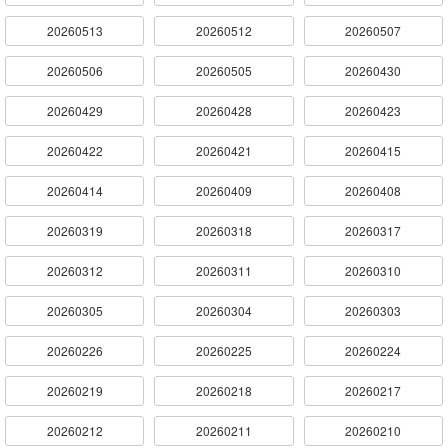
20260513
20260512
20260507
20260506
20260505
20260430
20260429
20260428
20260423
20260422
20260421
20260415
20260414
20260409
20260408
20260319
20260318
20260317
20260312
20260311
20260310
20260305
20260304
20260303
20260226
20260225
20260224
20260219
20260218
20260217
20260212
20260211
20260210