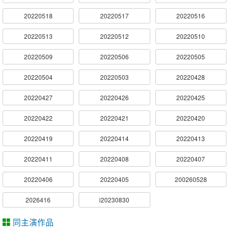
20220518
20220517
20220516
20220513
20220512
20220510
20220509
20220506
20220505
20220504
20220503
20220428
20220427
20220426
20220425
20220422
20220421
20220420
20220419
20220414
20220413
20220411
20220408
20220407
20220406
20220405
200260528
2026416
i20230830
同主演作品