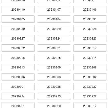
20230410
20230407
20230406
20230405
20230404
20230331
20230330
20230329
20230328
20230327
20230324
20230323
20230322
20230321
20230317
20230316
20230315
20230314
20230313
20230309
20230308
20230306
20230303
20230302
20230301
20230228
20230227
20230224
20230223
20230222
20230221
20230220
20230217