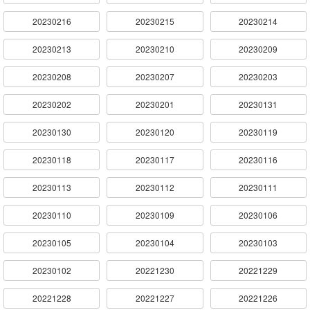
20230216
20230215
20230214
20230213
20230210
20230209
20230208
20230207
20230203
20230202
20230201
20230131
20230130
20230120
20230119
20230118
20230117
20230116
20230113
20230112
20230111
20230110
20230109
20230106
20230105
20230104
20230103
20230102
20221230
20221229
20221228
20221227
20221226