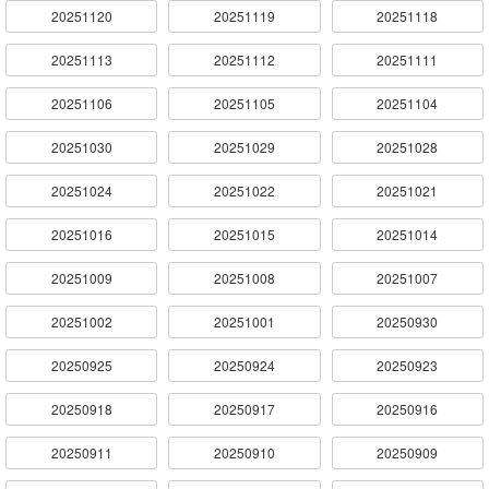
20251120
20251119
20251118
20251113
20251112
20251111
20251106
20251105
20251104
20251030
20251029
20251028
20251024
20251022
20251021
20251016
20251015
20251014
20251009
20251008
20251007
20251002
20251001
20250930
20250925
20250924
20250923
20250918
20250917
20250916
20250911
20250910
20250909