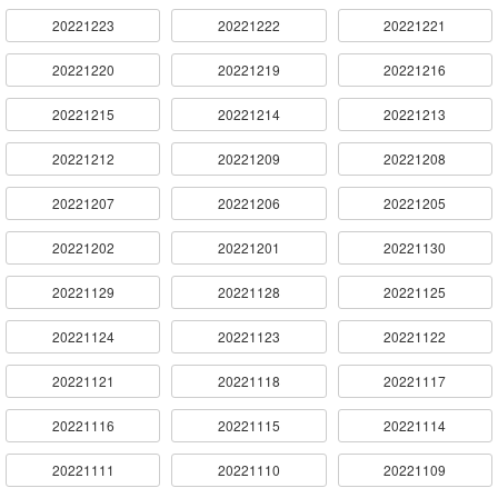
20221223
20221222
20221221
20221220
20221219
20221216
20221215
20221214
20221213
20221212
20221209
20221208
20221207
20221206
20221205
20221202
20221201
20221130
20221129
20221128
20221125
20221124
20221123
20221122
20221121
20221118
20221117
20221116
20221115
20221114
20221111
20221110
20221109