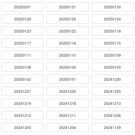
20250201
20250131
20250130
20250129
20250125
20250124
20250123
20250122
20250118
20250117
20250116
20250115
20250111
20250110
20250109
20250108
20250104
20250103
20250102
20250101
20241230
20241227
20241226
20241220
20241219
20241218
20241213
20241212
20241211
20241206
20241205
20241204
20241129