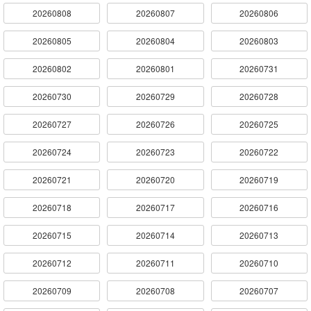
20260808
20260807
20260806
20260805
20260804
20260803
20260802
20260801
20260731
20260730
20260729
20260728
20260727
20260726
20260725
20260724
20260723
20260722
20260721
20260720
20260719
20260718
20260717
20260716
20260715
20260714
20260713
20260712
20260711
20260710
20260709
20260708
20260707