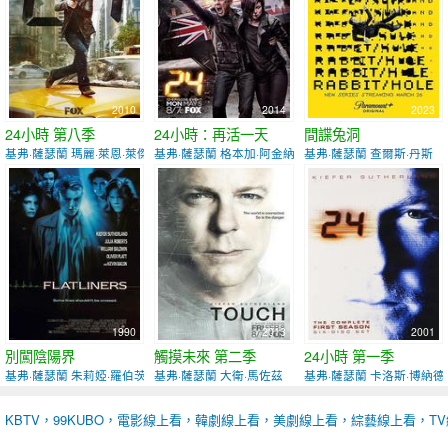
2010
2014
2023
24小時 第八季
24小時：再活一天
間諜兔洞
基弗·薩瑟蘭 瑪麗·萊恩·萊傑斯庫
基弗·薩瑟蘭 格本加·阿金納格貝
基弗·薩瑟蘭 查爾斯·丹斯
1990
2013
2001
別闖陰陽界
觸摸未來 第二季
24小時 第一季
基弗·薩瑟蘭 朱莉婭·羅伯茨
基弗·薩瑟蘭 大衛·馬佐茲
基弗·薩瑟蘭 卡洛斯·博納德
KBTV，99KUBO，電影線上看，韓劇線上看，美劇線上看，綜藝線上看，T