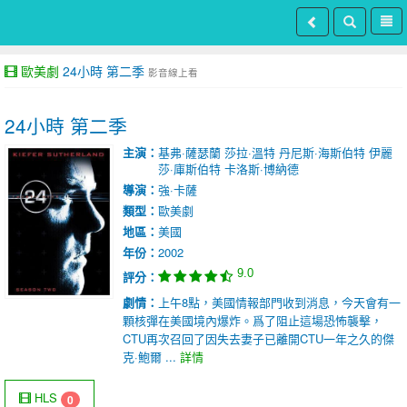
歐美劇
24小時 第二季
影音線上看
24小時 第二季
主演：
基弗·薩瑟蘭
莎拉·溫特
丹尼斯·海斯伯特
伊麗
莎·庫斯伯特
卡洛斯·博納德
導演：
強·卡薩
類型：
歐美劇
地區：
美國
年份：
2002
9.0
評分：
劇情：
上午8點，美國情報部門收到消息，今天會有一
顆核彈在美國境內爆炸。爲了阻止這場恐怖襲擊，
CTU再次召回了因失去妻子已離開CTU一年之久的傑
克·鮑爾 ...
詳情
HLS
0