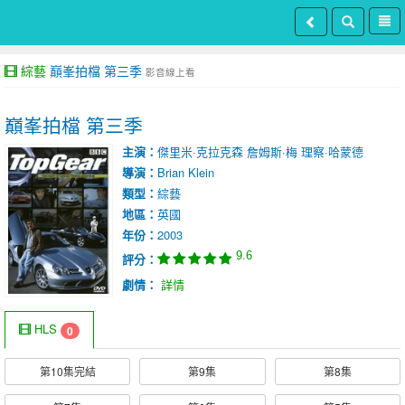
綜藝
巔峯拍檔 第三季
影音線上看
巔峯拍檔 第三季
主演：
傑里米·克拉克森
詹姆斯·梅
理察·哈蒙德
導演：
Brian Klein
類型：
綜藝
地區：
英國
年份：
2003
9.6
評分：
劇情：
詳情
HLS
0
第10集完結
第9集
第8集