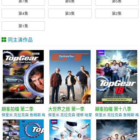
第7集
第6集
第5集
第4集
第3集
第2集
第1集
同主演作品
2003
2016
2012
巔峯拍檔 第二季
大世界之旅 第一季
巔峯拍檔 第十八季
傑里米·克拉克森 詹姆斯·梅
傑里米·克拉克森 理察·哈蒙德
傑里米·克拉克森 詹姆斯·梅