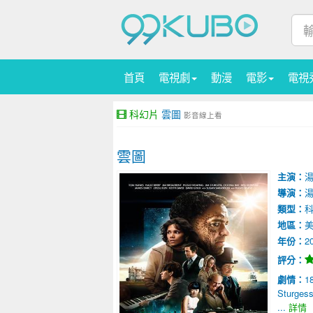
首頁
電視劇
動漫
電影
電視
科幻片
雲圖
影音線上看
雲圖
主演：
湯
導演：
湯
類型：
地區：
美
年份：
2
評分：
劇情：
1
Stur
...
詳情