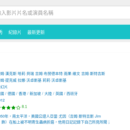
秀
紀錄片
最新更新
姆·漢克斯
哈莉·貝瑞
吉姆·布勞德本特
雨果·維文
吉姆·斯特吉斯
姆·提克威
拉娜·沃卓斯基
莉莉·沃卓斯基
科幻片
國 / 德國 / 香港 / 新加坡 / 大陸 / 英國 / 西班牙
012
8.1
850年，南太平洋，美國公證人亞當·尤因（吉姆·斯特吉斯 Jim
gess 飾）在船上被不明寄生蟲病折磨，他用日記記錄下自己所見所聞；