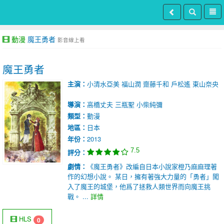
動漫
魔王勇者
影音線上看
魔王勇者
主演：
小清水亞美
福山潤
齋藤千和
戶松遙
東山奈央
導演：
高橋丈夫
三瓶聖
小柴純彌
類型：
動漫
地區：
日本
年份：
2013
7.5
評分：
劇情：
《魔王勇者》改編自日本小說家橙乃麻麻理著
作的幻想小說。 某日，擁有著強大力量的「勇者」闖
入了魔王的城堡，他爲了拯救人類世界而向魔王挑
戰。 ...
詳情
HLS
0