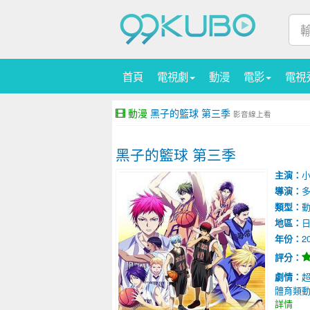
首頁
電視劇
動漫
電影
電視
動漫
黑子的籃球 第三季
影音線上看
黑子的籃球 第三季
主演：
導演：
類型：
地區：
年份：
2
評分：
劇情：
體育類動
詳情