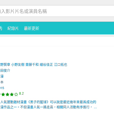
秀
紀錄片
最新更新
小野賢章
小野友樹
齋藤千和
細谷佳正
江口拓也
多田俊介
動漫
日本
015
8.2
超人氣運動題材漫畫《黑子的籃球》可以說是最近幾年來最爲成功的
漫作品之一。不但漫畫人氣一路走高，相關同人活動有序進行， ...