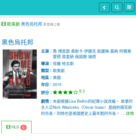
歐美劇
黑色烏托邦
影音線上看
黑色烏托邦
主演：
喬·博恩瑟
奧斯卡·伊薩克
凱薩琳·基納
阿爾弗
雷德·莫里納
薇諾娜·瑞德
導演：
保羅·哈吉斯
類型：
歐美劇
地區：
美國
年份：
2015
8.3
評分：
劇情：
本劇根據Lisa Belkin的紀實小說改編。 故事的
主人公Nick Wasicsko（Oscar Isaac）是紐約揚克斯
的市長，同時也是美國歷史上最年輕的市長。 ...
詳情
HLS
0