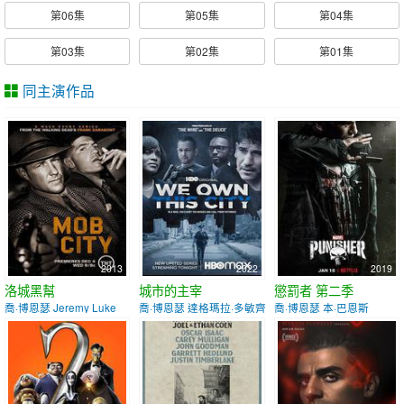
第06集
第05集
第04集
第03集
第02集
第01集
同主演作品
2013
2022
2019
洛城黑幫
城市的主宰
懲罰者 第二季
喬·博恩瑟 Jeremy Luke
喬·博恩瑟 達格瑪拉·多敏齊克
喬·博恩瑟 本·巴恩斯