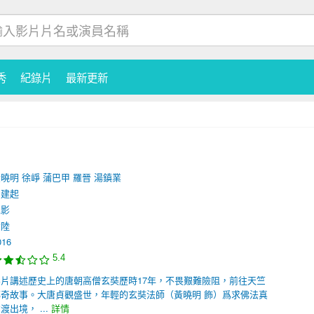
秀
紀錄片
最新更新
黃曉明
徐崢
蒲巴甲
羅晉
湯鎮業
霍建起
電影
大陸
016
5.4
影片講述歷史上的唐朝高僧玄奘歷時17年，不畏艱難險阻，前往天竺
奇故事。大唐貞觀盛世，年輕的玄奘法師（黃曉明 飾）爲求佛法真
出境， ...
詳情