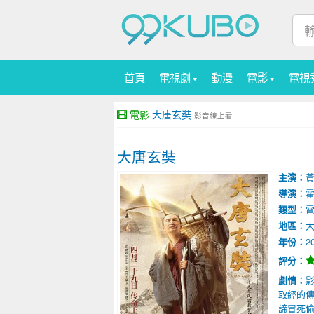
首頁
電視劇
動漫
電影
電視
電影
大唐玄奘
影音線上看
大唐玄奘
主演：
導演：
類型：
地區：
年份：
2
評分：
劇情：
取經的傳
諦冒死偷渡