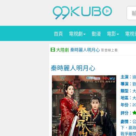
首頁
電視劇
動漫
電影
電視
大陸劇
秦時麗人明月心
影音線上看
秦時麗人明月心
主演：
導演：
類型：
地區：
年份：
2
評分：
劇情：
下，嬴政
戰爭離開