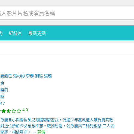
秀
紀錄片
最新更新
迪麗熱巴
張彬彬
李泰
劉暢
張璇
劉新
大陸劇
大陸
017
4.9
公孫麗自小與兩位師兄跟隨爺爺習武，偶遇少年嬴政遭人欺負將其救
對這位妙齡少女念念不忘。戰國紛亂，公孫麗與二師兄相戀,二人因
家鄉，相依爲命。 ...
詳情