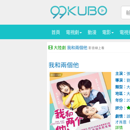
首頁
電視劇
動漫
電影
電視
大陸劇
我和兩個他
影音線上看
我和兩個他
主演：
導演：
類型：
地區：
年份：
2
評分：
劇情：
才肖恩（
詳情