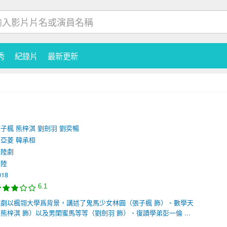
秀
紀錄片
最新更新
張子楓
熊梓淇
劉劍羽
劉奕暢
劉亞菱
韓承桓
大陸劇
大陸
018
6.1
該劇以楓翎大學爲背景，講述了鬼馬少女林圓（張子楓 飾）、數學天
熊梓淇 飾）以及男閨蜜馬等等（劉劍羽 飾）、復讀學弟彭一倫 ...