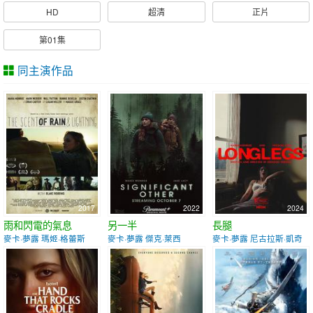
HD
超清
正片
第01集
同主演作品
2017
2022
2024
雨和閃電的氣息
另一半
長腿
麥卡·夢露 瑪姬·格蕾斯
麥卡·夢露 傑克·萊西
麥卡·夢露 尼古拉斯·凱奇