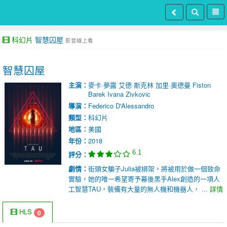
科幻片
智慧囚屋
影音線上看
智慧囚屋
主演：
麥卡·夢露
艾德·斯克林
加里·奧德曼
Fiston
Barek
Ivana Zivkovic
導演：
Federico D'Alessandro
類型：
科幻片
地區：
美國
年份：
2018
6.1
評分：
劇情：
街頭女騙子Julia被綁架，將被用於做一個致命
實驗，她的唯一希望寄予幕後黑手Alex創造的一項人
工智慧TAU，裝備有大量的無人機和機器人， ...
詳情
HLS
0