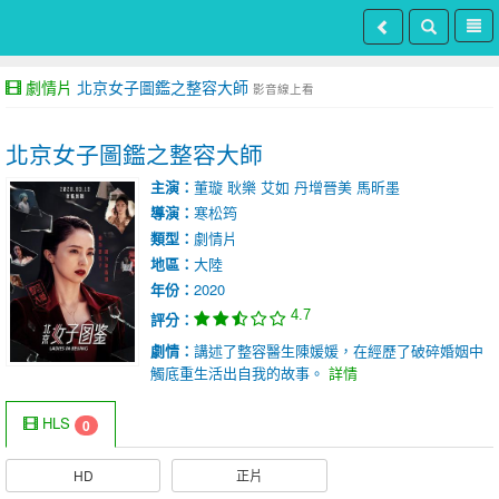
劇情片
北京女子圖鑑之整容大師
影音線上看
北京女子圖鑑之整容大師
主演：
董璇
耿樂
艾如
丹增晉美
馬昕墨
導演：
寒松筠
類型：
劇情片
地區：
大陸
年份：
2020
4.7
評分：
劇情：
講述了整容醫生陳媛媛，在經歷了破碎婚姻中
觸底重生活出自我的故事。
詳情
HLS
0
HD
正片