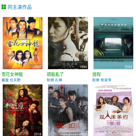
同主演作品
2002
1994
2004
雪花女神龍
頭髮亂了
旅程
董璇 任天野
耿樂 孔琳
耿樂 常潔萍
2018
2022
2011