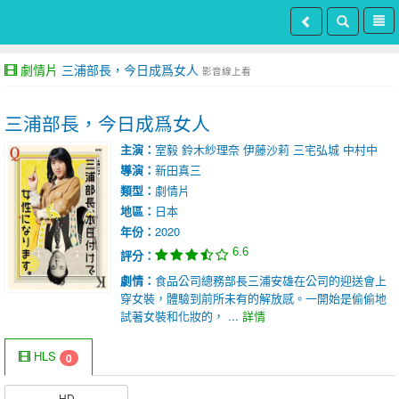
劇情片
三浦部長，今日成爲女人
影音線上看
三浦部長，今日成爲女人
主演：
室毅
鈴木紗理奈
伊藤沙莉
三宅弘城
中村中
導演：
新田真三
類型：
劇情片
地區：
日本
年份：
2020
6.6
評分：
劇情：
食品公司總務部長三浦安雄在公司的迎送會上
穿女裝，體驗到前所未有的解放感。一開始是偷偷地
試著女裝和化妝的， ...
詳情
HLS
0
HD