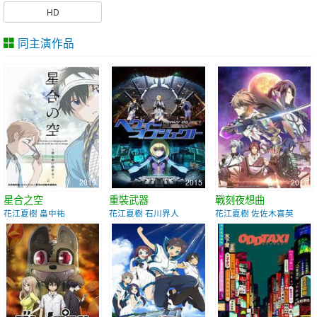
HD
同主演作品
2019
2015
2017
星合之空
重裝武器
戰刻夜想曲
花江夏樹 畠中祐
花江夏樹 石川界人
花江夏樹 佐佐木喜英