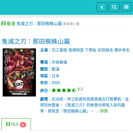
動漫
鬼滅之刃：那田蜘蛛山篇
影音線上看
鬼滅之刃：那田蜘蛛山篇
主演：
花江夏樹
鬼頭明里
下野紘
松岡禎丞
櫻井孝宏
導演：
外崎春雄
類型：
動漫
地區：
日本
年份：
2020
9.2
評分：
劇情：
炭治郎，伊之助還有我妻善逸在打敗響凱，並
得到休整後，《鬼滅之刃》的故事也將進入新的篇
章，那就是「那田蜘蛛山篇」。 ...
詳情
HLS
0