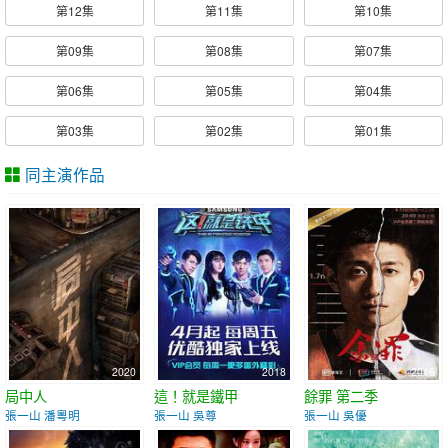
第12集
第11集
第10集
第09集
第08集
第07集
第06集
第05集
第04集
第03集
第02集
第01集
同主演作品
2020
2018
2016
局中人
這！就是鐵甲
餘罪 第二季
張一山 潘粵明
張一山 吳尊
張一山 吳優