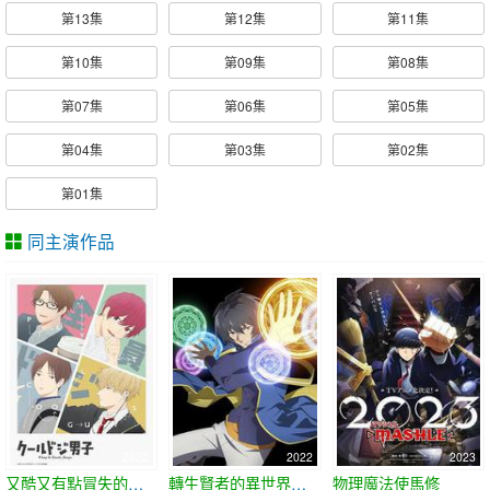
第13集
第12集
第11集
第10集
第09集
第08集
第07集
第06集
第05集
第04集
第03集
第02集
第01集
同主演作品
2022
2022
2023
又酷又有點冒失的男孩子們
轉生賢者的異世界生活 ~獲得第二職業，並成爲世界最強~
物理魔法使馬修