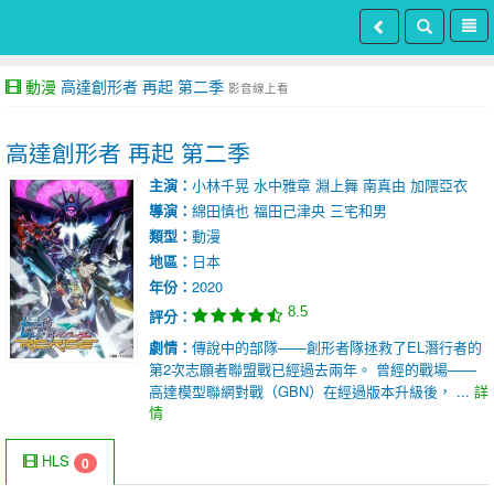
動漫
高達創形者 再起 第二季
影音線上看
高達創形者 再起 第二季
主演：
小林千晃
水中雅章
淵上舞
南真由
加隈亞衣
導演：
綿田慎也
福田己津央
三宅和男
類型：
動漫
地區：
日本
年份：
2020
8.5
評分：
劇情：
傳說中的部隊——創形者隊拯救了EL潛行者的
第2次志願者聯盟戰已經過去兩年。 曾經的戰場——
高達模型聯網對戰（GBN）在經過版本升級後， ...
詳
情
HLS
0