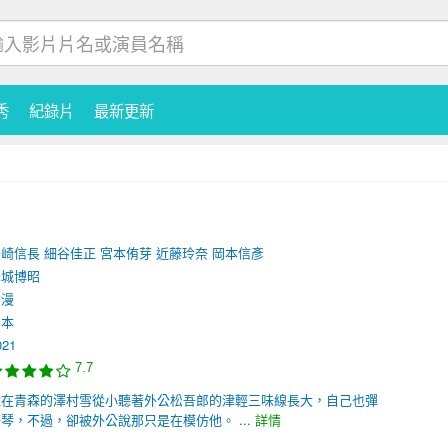
秀
紀錄片
最新更新
島崎信長
細谷佳正
宮本侑芽
近藤玲奈
岡本信彥
赤城博昭
動漫
日本
021
7.7
住在青森的澤村雪從小聽著外公松吾郎的津輕三味線長大，自己也彈
琴，不過，卻被外公說那只是在模仿他。 ...
詳情