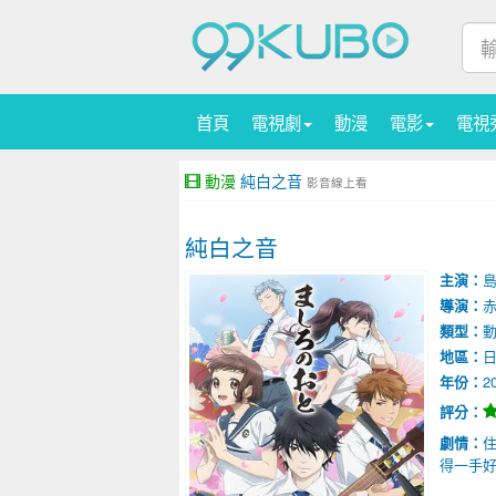
首頁
電視劇
動漫
電影
電視
動漫
純白之音
影音線上看
純白之音
主演：
導演：
類型：
地區：
年份：
2
評分：
劇情：
得一手好