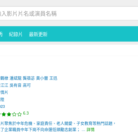
秀
紀錄片
最新更新
王鶴棣
潘斌龍
龔蓓苾
黃小蕾
王迅
劉江江
吳有音
高可
劇情片
大陸
023
6.3
影片聚焦於中年危機、家庭責任、老人關愛、子女教育等熱門話題，
了企業職員中年下崗不向命運低頭勵志創業； ...
詳情