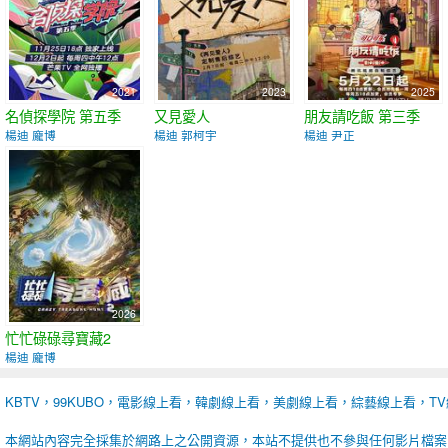
2021
2023
2025
名偵探學院 第五季
又見愛人
朋友請吃飯 第三季
楊迪 龐博
楊迪 郭柯宇
楊迪 尹正
2026
忙忙碌碌尋寶藏2
楊迪 龐博
KBTV，99KUBO，電影線上看，韓劇線上看，美劇線上看，綜藝線上看，T
本網站內容完全採集於網路上之公開資源，本站不提供也不參與任何影片檔案