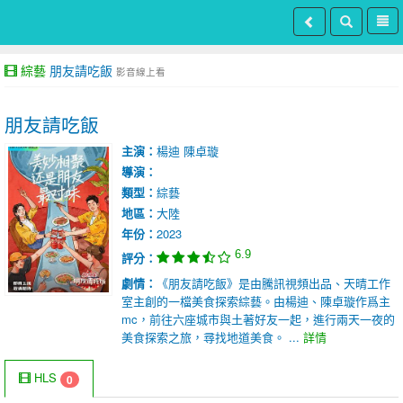
綜藝
朋友請吃飯
影音線上看
朋友請吃飯
主演：
楊迪
陳卓璇
導演：
類型：
綜藝
地區：
大陸
年份：
2023
6.9
評分：
劇情：
《朋友請吃飯》是由騰訊視頻出品、天晴工作
室主創的一檔美食探索綜藝。由楊迪、陳卓璇作爲主
mc，前往六座城市與土著好友一起，進行兩天一夜的
美食探索之旅，尋找地道美食。 ...
詳情
HLS
0