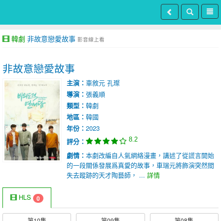
韓劇
非故意戀愛故事
影音線上看
非故意戀愛故事
主演：
車敘元
孔璨
導演：
張義順
類型：
韓劇
地區：
韓國
年份：
2023
8.2
評分：
劇情：
本劇改編自人氣網絡漫畫，講述了從謊言開始
的一段關係發展爲真愛的故事，車瑞元將飾演突然間
失去蹤跡的天才陶藝師， ...
詳情
HLS
0
第10集
第09集
第08集