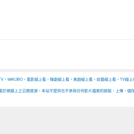
BTV，99KUBO，電影線上看，韓劇線上看，美劇線上看，綜藝線上看，TV線上
集於網路上之公開資源，本站不提供也不參與任何影片檔案的錄製、上傳、儲