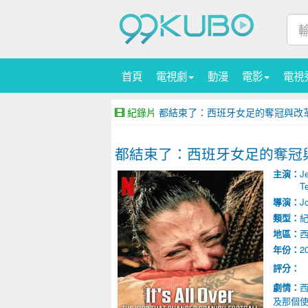
首頁
電視劇
動漫
電影
電視
紀錄片
都結束了：西班牙女足的奪冠與改
都結束了：西班牙女足的奪冠
主演：
J
Te
導演：
J
類型：
地區：
年份：
2
評分：
劇情：
及那個