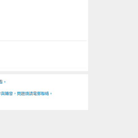
看。
存與轉發，問題煩請電郵聯絡。