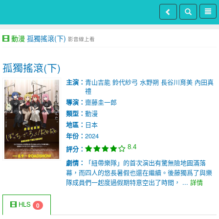
動漫
孤獨搖滾(下)
影音線上看
孤獨搖滾(下)
主演：
青山吉能
鈴代紗弓
水野朔
長谷川育美
內田真
禮
導演：
齋藤圭一郎
類型：
動漫
地區：
日本
年份：
2024
8.4
評分：
劇情：
「紐帶樂隊」的首次演出有驚無險地圓滿落
幕，而四人的悠長暑假也還在繼續。後藤獨爲了與樂
隊成員們一起度過假期特意空出了時間， ...
詳情
HLS
0