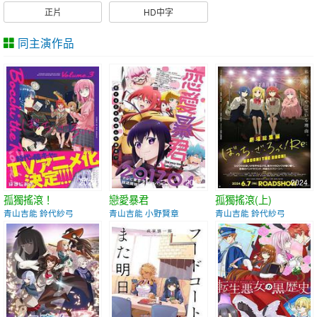
正片
HD中字
同主演作品
2022
2017
2024
孤獨搖滾！
戀愛暴君
孤獨搖滾(上)
青山吉能 鈴代紗弓
青山吉能 小野賢章
青山吉能 鈴代紗弓