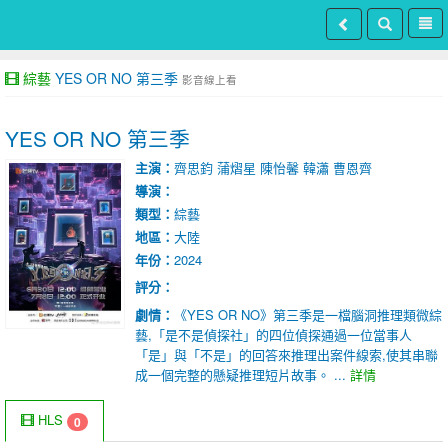
綜藝
YES OR NO 第三季
影音線上看
YES OR NO 第三季
主演：
齊思鈞
蒲熠星
陳怡馨
韓瀟
曹恩齊
導演：
類型：
綜藝
地區：
大陸
年份：
2024
評分：
劇情：
《YES OR NO》第三季是一檔腦洞推理類微綜
藝,「是不是偵探社」的四位偵探通過一位當事人
「是」與「不是」的回答來推理出案件線索,使其串聯
成一個完整的懸疑推理短片故事。 ...
詳情
HLS
0