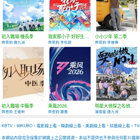
2024
2024
2025
初入職場·機長季
我家那小子·好好生活季
小小少年 第二季
齊思鈞 唐九洲
齊思鈞 李松蔚
齊思鈞 李晉曄
2025
2026
2020
初入職場·中醫季
乘風2026
明星大偵探之名偵探學院 第三季
齊思鈞 王敬軒
齊思鈞 蕭薔
蒲熠星 唐九洲
KBTV，99KUBO，電影線上看，韓劇線上看，美劇線上看，綜藝線上看，T
本網站內容完全採集於網路上之公開資源，本站不提供也不參與任何影片檔案