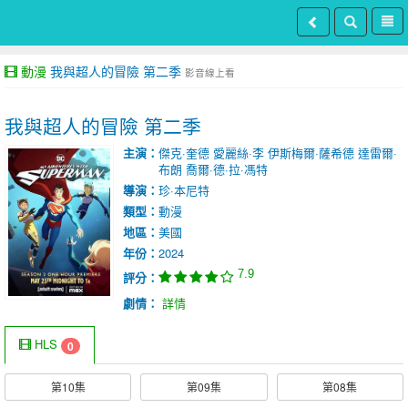
動漫
我與超人的冒險 第二季
影音線上看
我與超人的冒險 第二季
主演：
傑克·奎德
愛麗絲·李
伊斯梅爾·薩希德
達雷爾·
布朗
喬爾·德·拉·馮特
導演：
珍·本尼特
類型：
動漫
地區：
美國
年份：
2024
7.9
評分：
劇情：
詳情
HLS
0
第10集
第09集
第08集