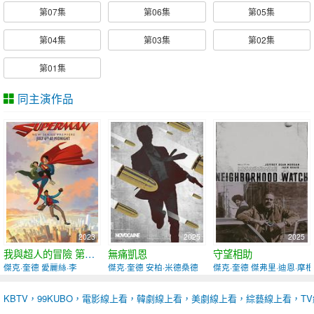
第07集
第06集
第05集
第04集
第03集
第02集
第01集
同主演作品
2023
2025
2025
我與超人的冒險 第一季
無痛凱恩
守望相助
傑克·奎德 愛麗絲·李
傑克·奎德 安柏·米德桑德
傑克·奎德 傑弗里·迪恩·摩根
KBTV，99KUBO，電影線上看，韓劇線上看，美劇線上看，綜藝線上看，T