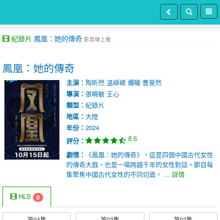
紀錄片
鳳凰：她的傳奇
影音線上看
鳳凰：她的傳奇
主演：
陶昕然
溫崢嶸
斕曦
曹斐然
導演：
張曉敏
王心
類型：
紀錄片
地區：
大陸
年份：
2024
8.6
評分：
劇情：
《鳳凰：她的傳奇》，這是四個中國古代女性
的傳奇大戲，也是一場跨越千年的女性對話。節目每
集聚焦中國古代女性的不同切面， ...
詳情
HLS
0
第04集
第03集
第02集