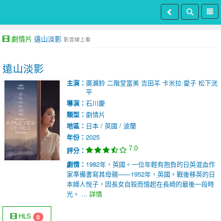
劇情片
遠山淡影
影音線上看
遠山淡影
主演：
廣瀨鈴
二階堂富美
吉田羊
卡米拉·愛子
松下洸
平
導演：
石川慶
類型：
劇情片
地區：
日本 / 英國 / 波蘭
年份：
2025
7.0
評分：
劇情：
1982年，英國。一位年輕有抱負的日英混血作
家準備書寫其母親——1952年，英國。戰後移英的日
本婦人悅子，因長女自殺而憶起在長崎的最後一段時
光。 ...
詳情
HLS
0