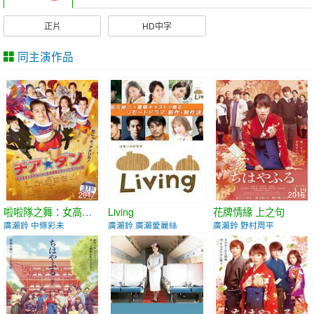
正片
HD中字
同主演作品
2017
2020
2016
啦啦隊之舞：女高中生用啦啦隊舞蹈征服全美的真實故事
Living
花牌情緣 上之句
廣瀨鈴 中條彩未
廣瀨鈴 廣瀨愛麗絲
廣瀨鈴 野村周平