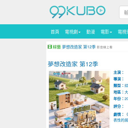
首頁
電視劇
動漫
電影
電視
綜藝
夢想改造家 第12季
影音線上看
夢想改造家 第12季
主演：
導演：
類型：
地區：
年份：
2
評分：
劇情：
表性的居