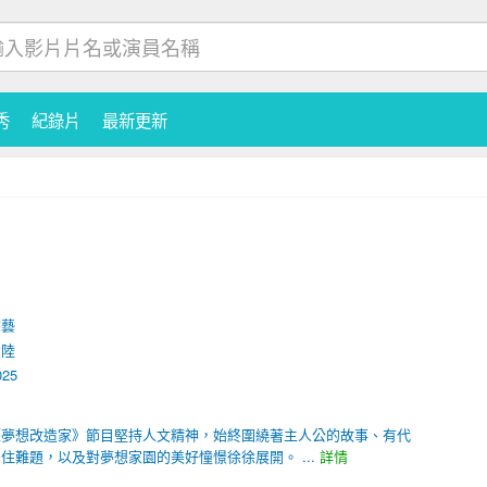
秀
紀錄片
最新更新
綜藝
大陸
025
《夢想改造家》節目堅持人文精神，始終圍繞著主人公的故事、有代
住難題，以及對夢想家園的美好憧憬徐徐展開。 ...
詳情