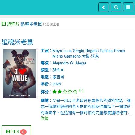
恐怖片
追魂米老鼠
影音線上看
追魂米老鼠
主演：
Maya Luna
Sergio Rogalto
Daniela Porras
Micho Camacho
大衛·沃恩
導演：
Alejandro G. Alegre
類型：
恐怖片
地區：
墨西哥
年份：
2025
4.1
評分：
劇情：
又是一部以米老鼠爲形象製作的恐怖電影，講
述一個精神變態的男人把他的朋友們騙進了一個致命
的陷阱中，在這裡有一個可怕的力量想要獲取他們 ...
詳情
HLS
0