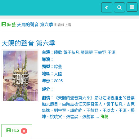
綜藝
天賜的聲音 第六季
影音線上看
天賜的聲音 第六季
主演：
陳歡
黃子弘凡
張靚穎
王赫野
王源
導演：
類型：
綜藝
地區：
大陸
年份：
2025
評分：
劇情：
《天賜的聲音第六季》是浙江衛視推出的音樂
勵志節目，由陶喆擔任天賜召集人，黃子弘凡、吉克
雋逸、劉宇寧、譚維維、王赫野、王以太、王源、楊
坤、姚曉棠、張碧晨、張靚穎 ...
詳情
HLS
0