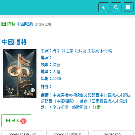
綜藝
中國唱將
影音線上看
中國唱將
主演：
周深
薛之謙
汪蘇瀧
王錚亮
林依輪
導演：
類型：
綜藝
地區：
大陸
年份：
2025
評分：
劇情：
中央廣播電視總台文藝節目中心音樂人才選拔
類節目《中國唱將》，首創「國家級音樂人才集訓
營」，全力托舉，鍛造新聲。
詳情
HLS
0
20260125會員版
20260124純享版
20260123