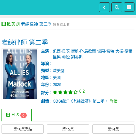
歐美劇
老練律師 第二季
影音線上看
老練律師 第二季
主演：
凱西·貝茨
斯凱·P·馬歇爾
傑森·雷特
大衛·德爾·
里奧
莉婭·劉易斯
導演：
類型：
歐美劇
地區：
美國
年份：
2025
8.2
評分：
劇情：
CBS續訂《老練律師》第二季。
詳情
HLS
0
第16集完結
第15集
第14集