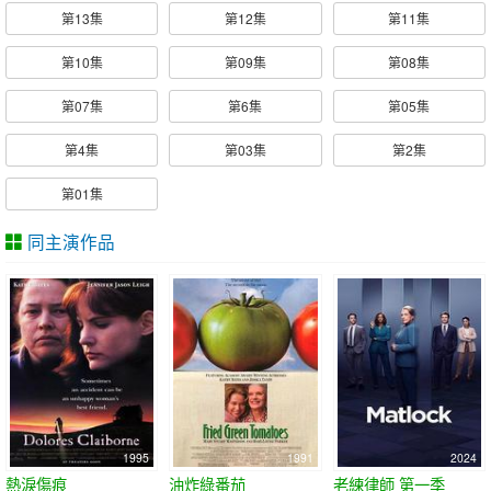
第13集
第12集
第11集
第10集
第09集
第08集
第07集
第6集
第05集
第4集
第03集
第2集
第01集
同主演作品
1995
1991
2024
熱淚傷痕
油炸綠番茄
老練律師 第一季