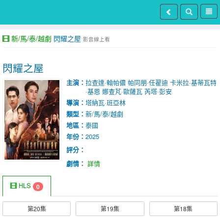
新/馬/泰/越劇
閃耀之屋
影音線上看
閃耀之屋
主演：
拉查達·翰帕儂
帕同朋·任翟迪
卡米拉·基蒂瓦特
·基恩
娜查芃·歐薩瓦
芮塔·彭安
導演：
塔納瓦·班亞林
類型：
新/馬/泰/越劇
地區：
泰國
年份：
2025
評分：
劇情：
詳情
HLS
0
第20集
第19集
第18集