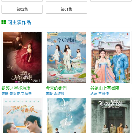
第02集
第01集
同主演作品
2017
2024
2022
逆襲之星途璀璨
今天的她們
谷遠山上有書院
宋軼 普提查·克瑟辛
宋軼 佘詩曼
丞磊 王雅佳