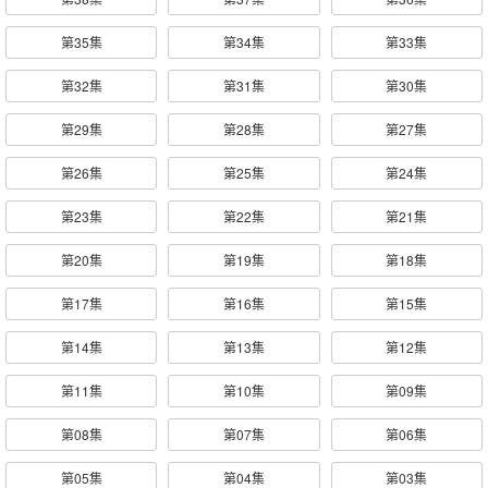
第35集
第34集
第33集
第32集
第31集
第30集
第29集
第28集
第27集
第26集
第25集
第24集
第23集
第22集
第21集
第20集
第19集
第18集
第17集
第16集
第15集
第14集
第13集
第12集
第11集
第10集
第09集
第08集
第07集
第06集
第05集
第04集
第03集