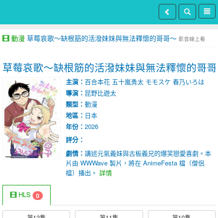
動漫
草莓哀歌～缺根筋的活潑妹妹與無法釋懷的哥哥～
影音線上看
草莓哀歌～缺根筋的活潑妹妹與無法釋懷的哥哥
主演：
百合本花
五十嵐勇太
モモスケ
春乃いろは
導演：
昆野比遊太
類型：
動漫
地區：
日本
年份：
2026
評分：
劇情：
講述元氣義妹與古板義兄的爆笑戀愛喜劇。本
片由 WWWave 製片，將在 AnimeFesta 檔（僧侶
檔）播出。
詳情
HLS
0
第12集
第11集
第10集