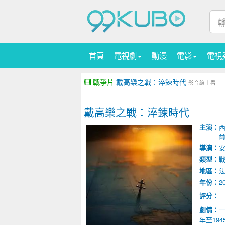
首頁
電視劇
動漫
電影
電視
戰爭片
戴高樂之戰：淬鍊時代
影音線上看
戴高樂之戰：淬鍊時代
主演：
西
導演：
安
類型：
地區：
年份：
2
評分：
劇情：
一
年至19