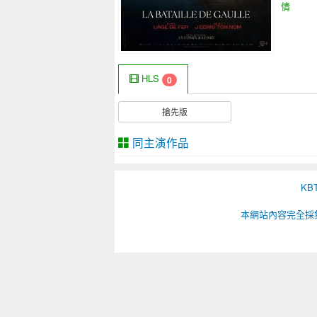
情
HLS
0
搶先版
同主演作品
K
本網站內容完全採