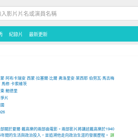
秀
紀錄片
最新更新
蒙·阿布卡瑞安
西蒙·拉塞爾·比爾
弗洛里安·萊西耶
伯努瓦·馬吉梅
爾
馬修·卡索維茨
東·鮑德里
戰爭片
法國
026
部關於夏爾·戴高樂的兩部曲電影。兩部影片將講述戴高樂於1940
45年間的生活與政治投入，並追溯他走向政治生涯的發展歷程。
詳