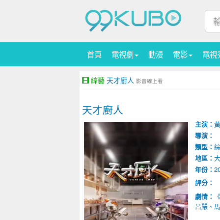
首頁
電視劇
動漫
電影
電視
綜藝
天才廚人
影音線上看
天才廚人
主演：
導演：
類型：
地區：
年份：
2
評分：
劇情：
呂嚴、