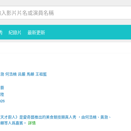
秀
紀錄片
最新更新
黃渤
何浩楠
呂嚴
馬頔
王祖藍
綜藝
大陸
026
《天才廚人》是愛奇藝推出的美食競技類真人秀 ，由何浩楠、黃渤、
馬頔等人爲嘉賓。
詳情