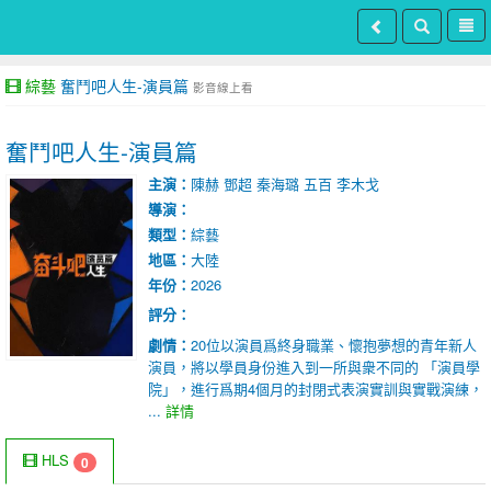
綜藝
奮鬥吧人生-演員篇
影音線上看
奮鬥吧人生-演員篇
主演：
陳赫
鄧超
秦海璐
五百
李木戈
導演：
類型：
綜藝
地區：
大陸
年份：
2026
評分：
劇情：
20位以演員爲終身職業、懷抱夢想的青年新人
演員，將以學員身份進入到一所與衆不同的 「演員學
院」，進行爲期4個月的封閉式表演實訓與實戰演練，
...
詳情
HLS
0