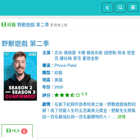
綜藝
野獸遊戲 第二季
影音線上看
野獸遊戲 第二季
主演：
吉米·唐納森
卡爾·雅各布斯
錢德勒·哈洛
塔里
克·薩拉梅
麥克·霍普金斯
導演：
Prince Patel
類型：
綜藝
地區：
美國
年份：
2026
6.9
評分：
劇情：
在創下紀錄的首季結束之後，野獸遊戲強勢回
歸！爲了改變人生的五百萬美元獎金，野獸先生將集
結一百名最強壯與一百名最聰明的人。 ...
詳情
HLS
0