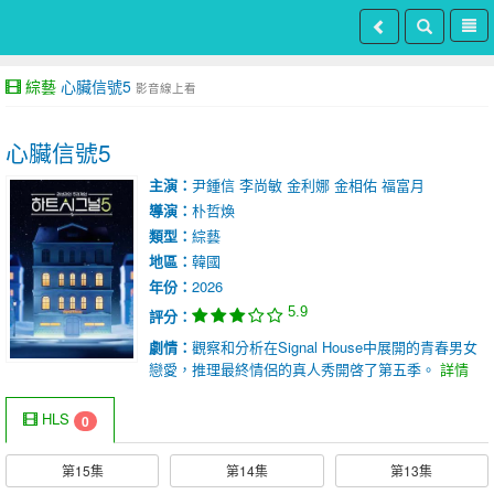
綜藝
心臟信號5
影音線上看
心臟信號5
主演：
尹鍾信
李尚敏
金利娜
金相佑
福富月
導演：
朴哲煥
類型：
綜藝
地區：
韓國
年份：
2026
5.9
評分：
劇情：
觀察和分析在Signal House中展開的青春男女
戀愛，推理最終情侶的真人秀開啓了第五季。
詳情
HLS
0
第15集
第14集
第13集