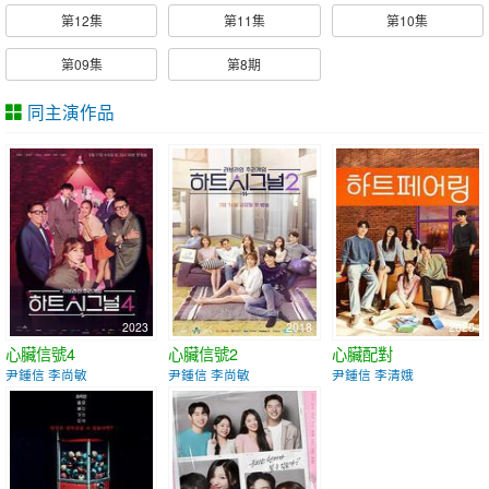
第12集
第11集
第10集
第09集
第8期
同主演作品
2023
2018
2025
心臟信號4
心臟信號2
心臟配對
尹鍾信 李尚敏
尹鍾信 李尚敏
尹鍾信 李清娥