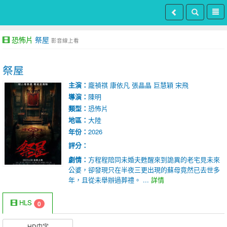
恐怖片
祭屋
影音線上看
祭屋
主演：
龐禎祺
康依凡
張晶晶
巨慧穎
宋飛
導演：
陳明
類型：
恐怖片
地區：
大陸
年份：
2026
評分：
劇情：
方程程陪同未婚夫甦醒來到詭異的老宅見未來
公婆，卻發現只在半夜三更出現的蘇母竟然已去世多
年，且從未舉辦過葬禮。 ...
詳情
HLS
0
HD中字