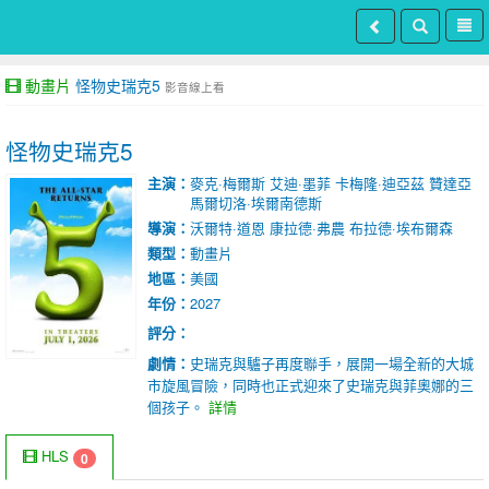
動畫片
怪物史瑞克5
影音線上看
怪物史瑞克5
主演：
麥克·梅爾斯
艾迪·墨菲
卡梅隆·迪亞茲
贊達亞
馬爾切洛·埃爾南德斯
導演：
沃爾特·道恩
康拉德·弗農
布拉德·埃布爾森
類型：
動畫片
地區：
美國
年份：
2027
評分：
劇情：
史瑞克與驢子再度聯手，展開一場全新的大城
市旋風冒險，同時也正式迎來了史瑞克與菲奧娜的三
個孩子。
詳情
HLS
0