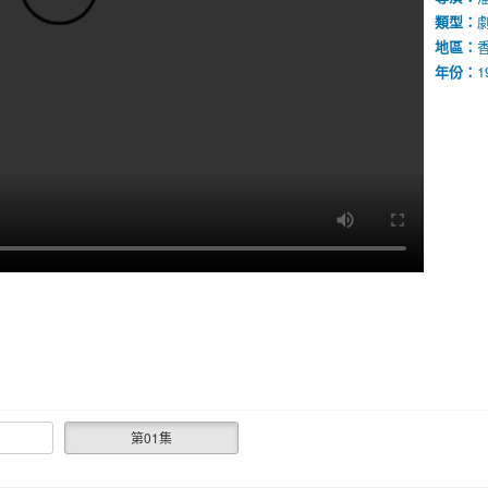
類型：
地區：
年份：
1
第01集