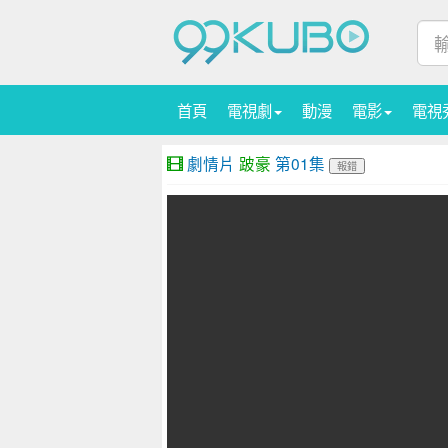
首頁
電視劇
動漫
電影
電視
劇情片
跛豪
第01集
報錯