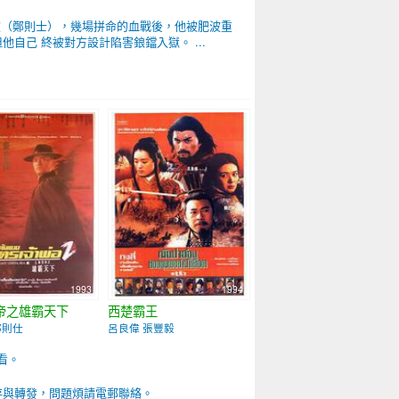
波（鄭則士），幾場拼命的血戰後，他被肥波重
己 終被對方設計陷害鋃鐺入獄。 ...
1993
1994
帝之雄霸天下
西楚霸王
鄭則仕
呂良偉 張豐毅
看。
存與轉發，問題煩請電郵聯絡。