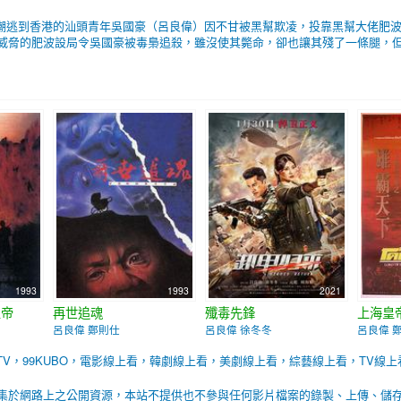
民潮逃到香港的汕頭青年吳國豪（呂良偉）因不甘被黑幫欺凌，投靠黑幫大佬肥
威脅的肥波設局令吳國豪被毒梟追殺，雖沒使其斃命，卻也讓其殘了一條腿，但他自
1993
1993
2021
皇帝
再世追魂
殲毒先鋒
上海皇
呂良偉 鄭則仕
呂良偉 徐冬冬
呂良偉 
BTV，99KUBO，電影線上看，韓劇線上看，美劇線上看，綜藝線上看，TV線上
集於網路上之公開資源，本站不提供也不參與任何影片檔案的錄製、上傳、儲