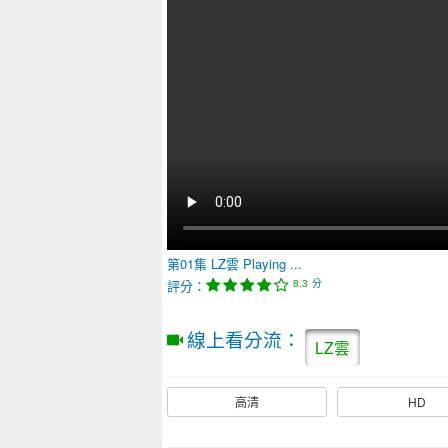
第01集
LZ雲
Playing ...
評分：
分
8.3
線上看分流：
LZ雲
高清
HD