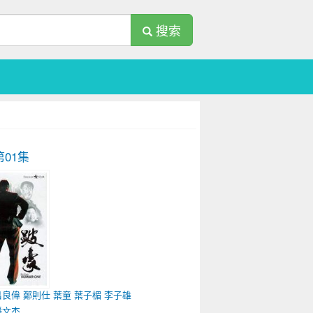
搜索
01集
呂良偉
鄭則仕
葉童
葉子楣
李子雄
潘文杰