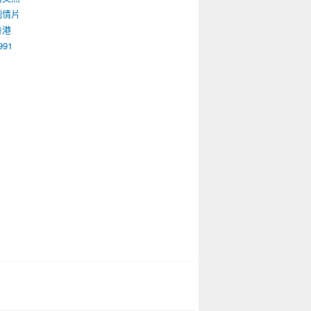
劇情片
香港
991