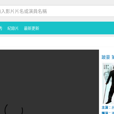
秀
紀錄片
最新更新
跛豪
第
主演：
導演：