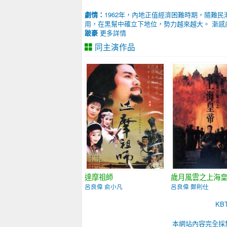
劇情：
1962年，內地正值經濟困難時期，隨難
用，在黑幫中確立下地位，勢力越來越大。 漸感
跛豪
更多詳情
同主演作品
1999
達摩祖師
歲月風雲之上海
呂良偉 俞小凡
呂良偉 鄭則仕
K
本網站內容完全採