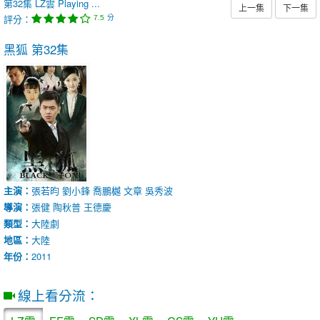
第32集
LZ雲
Playing ...
上一集
下一集
評分：
分
7.5
黑狐
第32集
主演：
張若昀
劉小鋒
喬鵬樾
文章
吳秀波
導演：
張健
陶秋普
王德慶
類型：
大陸劇
地區：
大陸
年份：
2011
線上看分流：