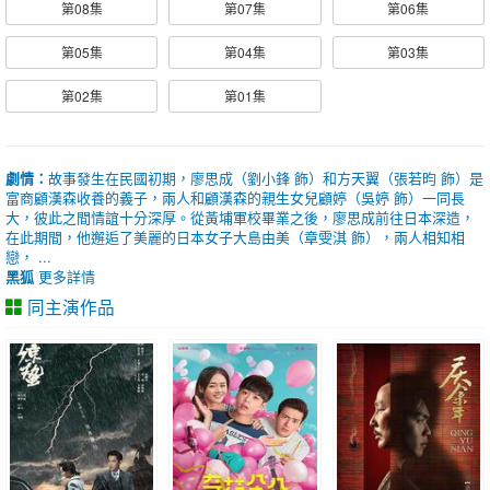
第08集
第07集
第06集
第05集
第04集
第03集
第02集
第01集
劇情：
故事發生在民國初期，廖思成（劉小鋒 飾）和方天翼（張若昀 飾）是
富商顧漢森收養的義子，兩人和顧漢森的親生女兒顧婷（吳婷 飾）一同長
大，彼此之間情誼十分深厚。從黃埔軍校畢業之後，廖思成前往日本深造，
在此期間，他邂逅了美麗的日本女子大島由美（章雯淇 飾），兩人相知相
戀， ...
黑狐
更多詳情
同主演作品