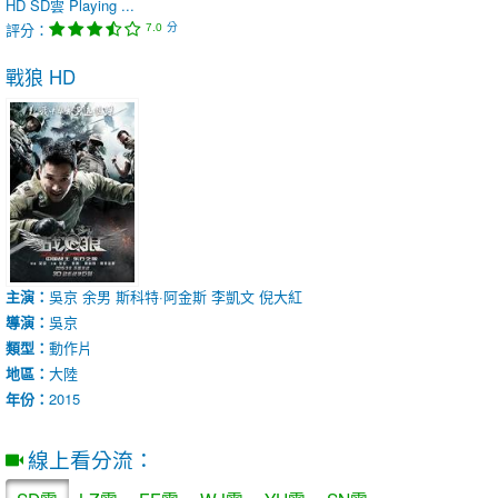
HD
SD雲
Playing ...
評分：
分
7.0
戰狼
HD
主演：
吳京
余男
斯科特·阿金斯
李凱文
倪大紅
導演：
吳京
類型：
動作片
地區：
大陸
年份：
2015
線上看分流：