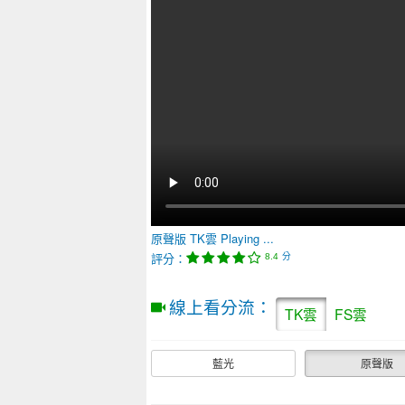
原聲版
TK雲
Playing ...
評分：
分
8.4
線上看分流：
TK雲
FS雲
藍光
原聲版