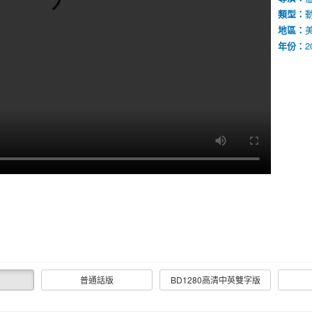
類型：
地區：
美
年份：
2
普通話版
BD1280高清中英雙字版