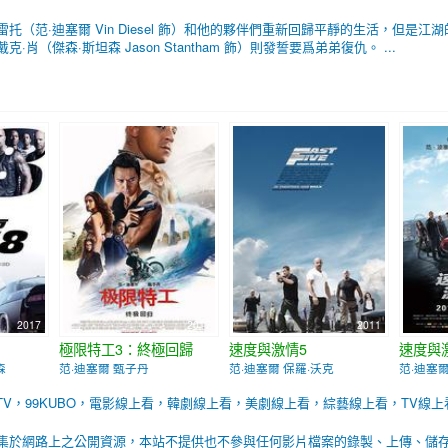
托（范·迪塞爾 Vin Diesel 飾）和他的夥伴們重新回歸平靜的生活，但
（傑森·斯坦森 Jason Stantham 飾）則發誓要爲弟弟復仇。 ...
2017
2017
2011
極限特工3：終極回歸
速度與激情5
速度與
森
范·迪塞爾 甄子丹
范·迪塞爾 保羅·沃克
范·迪塞爾
BTV，99KUBO，電影線上看，韓劇線上看，美劇線上看，綜藝線上看，TV線上
集於網路上之公開資源，本站不提供也不參與任何影片檔案的錄製、上傳、儲