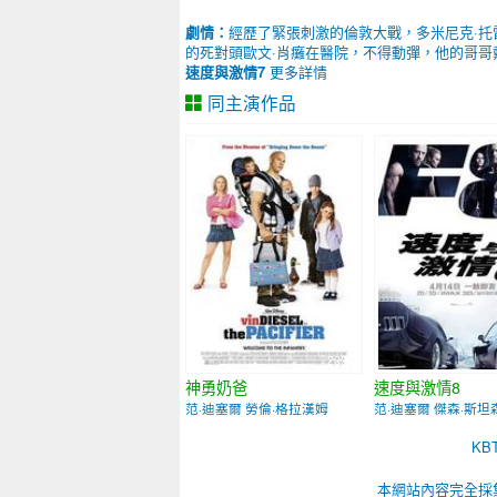
劇情：
經歷了緊張刺激的倫敦大戰，多米尼克·托雷
的死對頭歐文·肖癱在醫院，不得動彈，他的哥哥戴克·肖
速度與激情7
更多詳情
同主演作品
2005
神勇奶爸
速度與激情8
范·迪塞爾 勞倫·格拉漢姆
范·迪塞爾 傑森·斯坦
K
本網站內容完全採