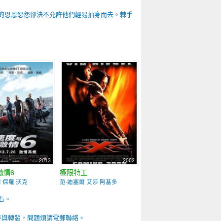
是江湖的恩恩怨怨卻決不允許他們輕易抽身而去。棘手
2013
2002
激情6
極限特工
 保羅·沃克
范·迪塞爾 艾莎·阿基多
看。
存與轉發，問題煩請電郵聯絡。