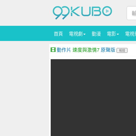
首頁
電視劇
動漫
電影
電視
動作片
速度與激情7
原聲版
報錯