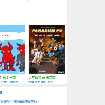
2020
2020
寶 第十三季
天堂鎮警局 第二季
尼 比爾·法格巴克
湯姆·肯尼 薩拉·喬克
看。
存與轉發，問題煩請電郵聯絡。