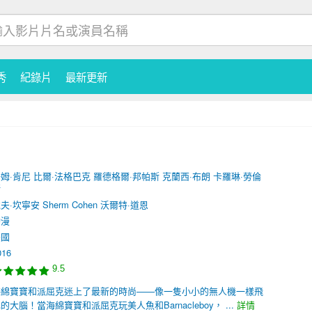
秀
紀錄片
最新更新
姆·肯尼
比爾·法格巴克
羅德格爾·邦帕斯
克蘭西·布朗
卡羅琳·勞倫
斯
夫·坎寧安
Sherm Cohen
沃爾特·道恩
動漫
美國
016
9.5
海綿寶寶和派屈克迷上了最新的時尚——像一隻小小的無人機一樣飛
大腦！當海綿寶寶和派屈克玩美人魚和Barnacleboy， ...
詳情