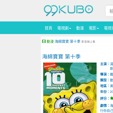
首頁
電視劇
動漫
電影
電視
動漫
海綿寶寶 第十季
影音線上看
海綿寶寶 第十季
主演：
湯
導演：
戴
類型：
地區：
年份：
2
評分：
劇情：
行你自己的